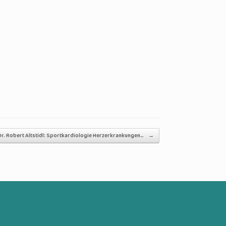
Dr. Robert Altstidl: Sportkardiologie Herzerkrankungen…
→